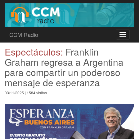
CCM Radio
Toggle
navigati
Espectáculos:
Franklin
Graham regresa a Argentina
para compartir un poderoso
mensaje de esperanza
03/11/2025 | 1584 visitas