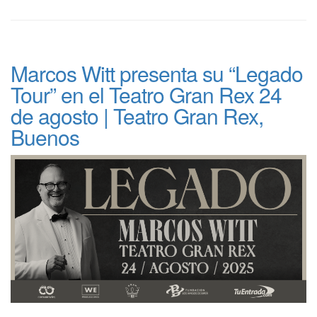
Marcos Witt presenta su “Legado
Tour” en el Teatro Gran Rex 24
de agosto | Teatro Gran Rex,
Buenos