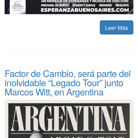
Leer Más
Factor de Cambio, será parte del
inolvidable “Legado Tour” junto
Marcos Witt, en Argentina